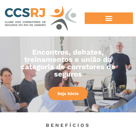
Encontros, debates,
treinamentos e união da
categoria de corretores de
seguros
Seja Sócio
BENEFÍCIOS